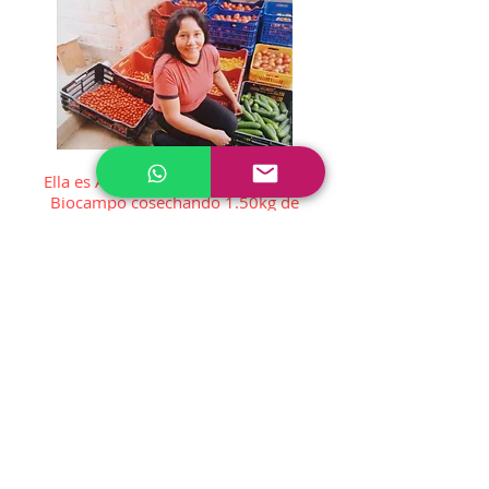
Ella es Azucena Ramirez ; comenzó
Biocampo cosechando 1.50kg de
tomate hasta llegar a cosechar más
300kg de tomate al día. Supo
sobrellevar muchos obstáculos y
labores muy pesadas siempre con una
sonrisa al terminar las labores y ver la
producción, fruto de su esfuerzo. La
jornada empezaba 4 a.m. hasta 9 a 10
p.m.; ella lo hacía todo sola ya que no
teníamos sustento económico para
contratar personal externo.