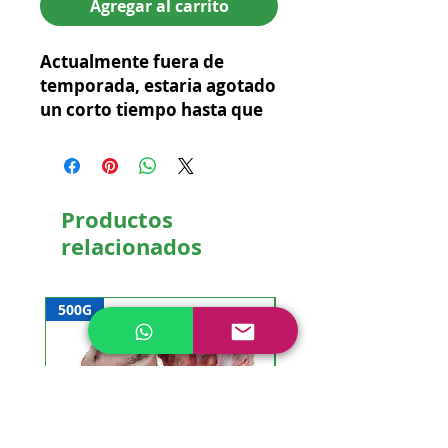
Agregar al carrito
Actualmente fuera de
temporada, estaria agotado
un corto tiempo hasta que
la temporada sea mas
adecuada.
Productos
relacionados
500G
NUEVO