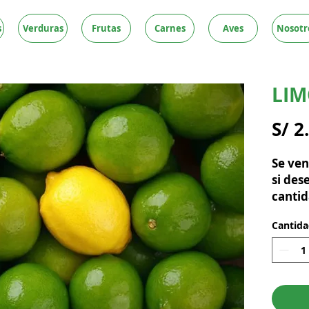
s
Verduras
Frutas
Carnes
Aves
Nosotr
LI
S/ 2
Se ven
si des
cantid
Cantid