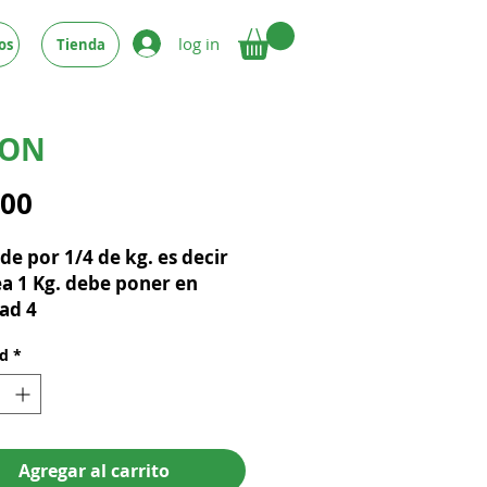
log in
os
Tienda
MON
Precio
.00
de por 1/4 de kg. es decir 
ea 1 Kg. debe poner en 
ad 4
ad
*
Agregar al carrito