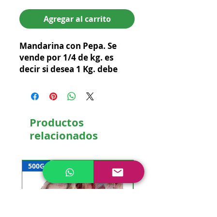
Agregar al carrito
Mandarina con Pepa. Se
vende por 1/4 de kg. es
decir si desea 1 Kg. debe
poner en cantidad 4
Productos
relacionados
500G
NUEVO