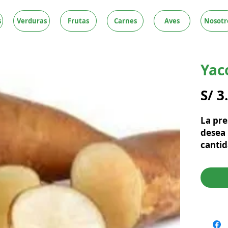
s
Verduras
Frutas
Carnes
Aves
Nosotr
Yac
S/ 3
La pre
desea 
cantid